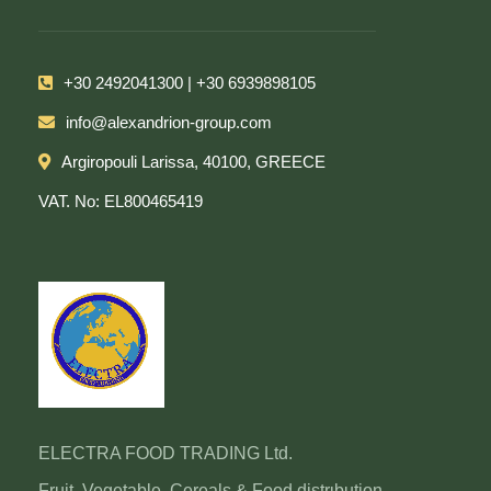
+30 2492041300 | +30 6939898105
info@alexandrion-group.com
Argiropouli Larissa, 40100, GREECE
VAT. No: EL800465419
ELECTRA FOOD TRADING Ltd.
Fruit, Vegetable, Cereals & Food distrιbution